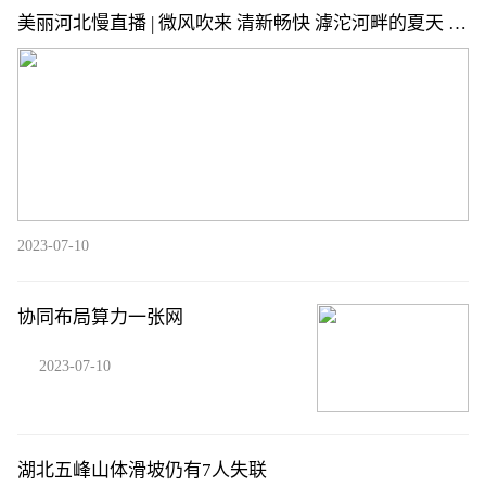
美丽河北慢直播 | 微风吹来 清新畅快 滹沱河畔的夏天 每
一帧都是美好 7.10 石家庄滹沱河 清晨 ~ 这么近，那么
美，周末到河北
2023-07-10
协同布局算力一张网
2023-07-10
湖北五峰山体滑坡仍有7人失联