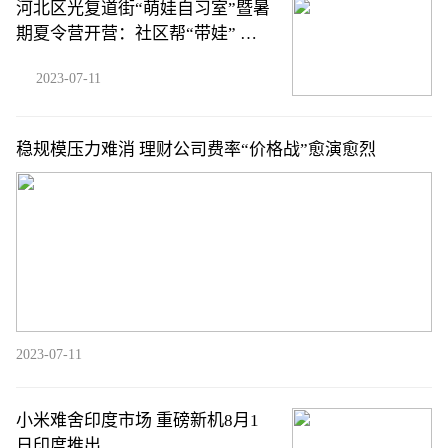
河北区光复道街“萌娃自习室”暨暑
期夏令营开营：社区帮“带娃” 快
乐过暑假
2023-07-11
稳规模压力难消 理财公司费率“价格战”愈演愈烈
2023-07-11
小米难舍印度市场 重磅新机8月1
日印度推出