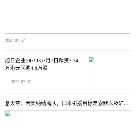
2023-07-07
旭日企业(00393)7月7日斥资3.74
万港元回购4.8万股
2023-07-07
意天空：若奥纳纳离队，国米引援目标是索默以及矿工
小将特鲁宾