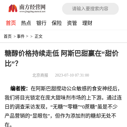
首页
热点
银行
保险
资管
理财
>
首页
>
事件
>
正文
糖醇价格持续走低 阿斯巴甜赢在“甜价
比”？
北京商报
2023-07-10 07:31:00
编者按：
在阿斯巴甜搅动公众敏感的食安神经后，
我们将目光锁定在庞大甜味剂市场的上下游。通过连
日的调查采访发现，“无糖”“零糖”“0蔗糖”虽是不少
产品营销的“显眼包”，但作为添加剂的糖却无处不
在。