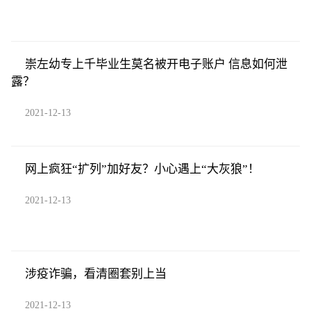
崇左幼专上千毕业生莫名被开电子账户 信息如何泄
露？
2021-12-13
网上疯狂“扩列”加好友？小心遇上“大灰狼”！
2021-12-13
涉疫诈骗，看清圈套别上当
2021-12-13