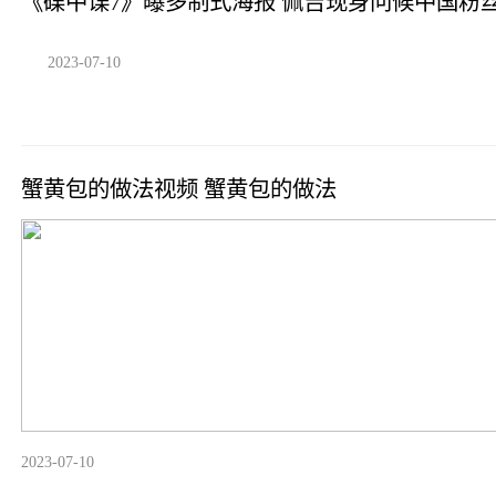
《碟中谍7》曝多制式海报 佩吉现身问候中国粉
2023-07-10
蟹黄包的做法视频 蟹黄包的做法
2023-07-10