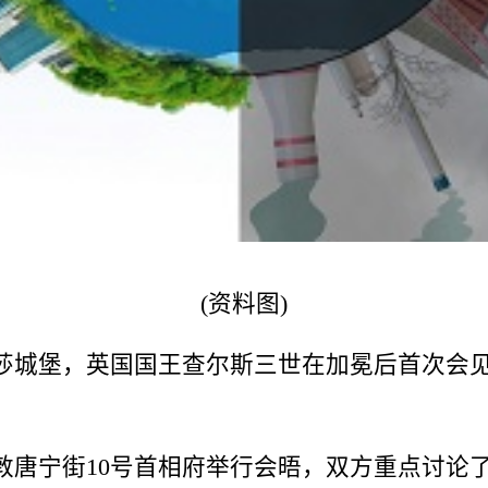
(资料图)
温莎城堡，英国国王查尔斯三世在加冕后首次会
敦唐宁街10号首相府举行会晤，双方重点讨论