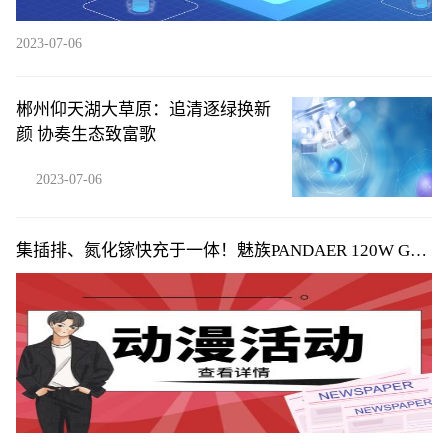
2023-07-06
郴州仰天湖大草原：追清逐绿换新
颜 协奏生态致富歌
2023-07-06
集插排、氮化镓快充于一体！魅族PANDAER 120W GaN
桌面充电站图赏