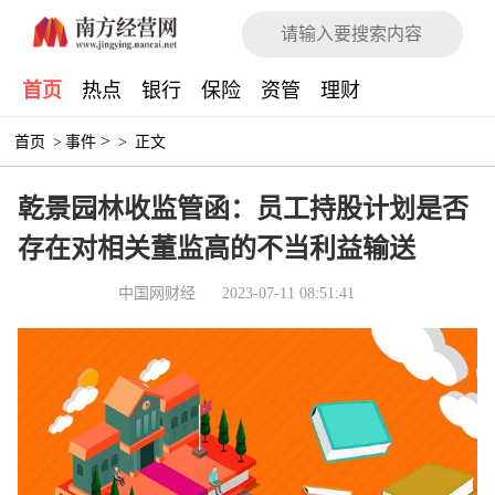
首页
热点
银行
保险
资管
理财
>
首页
>
事件
>
正文
乾景园林收监管函：员工持股计划是否
存在对相关董监高的不当利益输送
中国网财经
2023-07-11 08:51:41