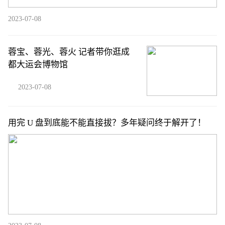
2023-07-08
蓉宝、蓉光、蓉火 记者带你逛成
都大运会博物馆
2023-07-08
用完 U 盘到底能不能直接拔？多年疑问终于解开了！