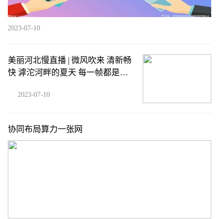
2023-07-10
美丽河北慢直播 | 微风吹来 清新畅
快 滹沱河畔的夏天 每一帧都是美
好 7.10 石家庄滹沱河 清晨 ~ 这么
2023-07-10
近，那么美，周末到河北
协同布局算力一张网