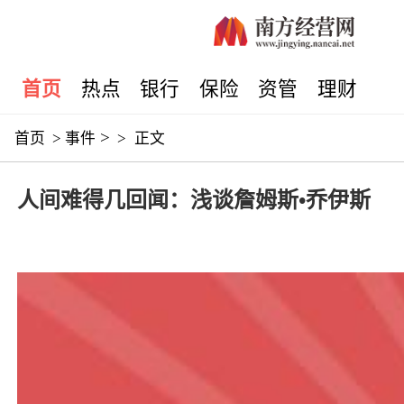
首页
热点
银行
保险
资管
理财
>
首页
>
事件
>
正文
人间难得几回闻：浅谈詹姆斯•乔伊斯