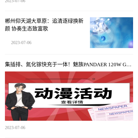
2023-07-06
郴州仰天湖大草原：追清逐绿换新
颜 协奏生态致富歌
2023-07-06
集插排、氮化镓快充于一体！魅族PANDAER 120W GaN
桌面充电站图赏
2023-07-06