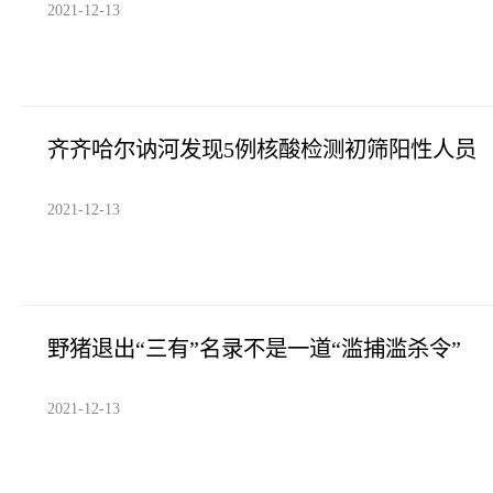
2021-12-13
齐齐哈尔讷河发现5例核酸检测初筛阳性人员
2021-12-13
野猪退出“三有”名录不是一道“滥捕滥杀令”
2021-12-13