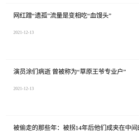
网红蹭“遗孤”流量是变相吃“血馒头”
2021-12-13
演员涂们病逝 曾被称为“草原王爷专业户”
2021-12-13
被偷走的那些年：被拐14年后他们成夹在中间