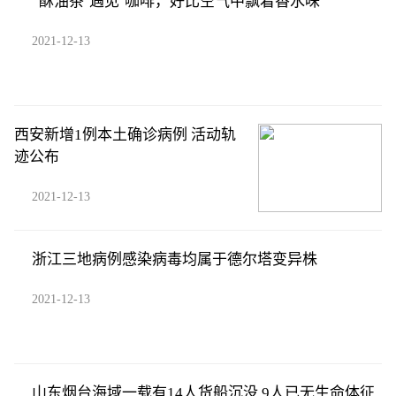
“酥油茶‘遇见’咖啡，好比空气中飘着香水味”
2021-12-13
西安新增1例本土确诊病例 活动轨
迹公布
2021-12-13
浙江三地病例感染病毒均属于德尔塔变异株
2021-12-13
山东烟台海域一载有14人货船沉没 9人已无生命体征