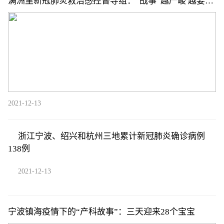
满洲里新冠肺炎救治感控督导组：“战事”越严峻 越要教
会大家如何躲“子弹”
2021-12-13
浙江宁波、绍兴和杭州三地累计新冠肺炎确诊病例
138例
2021-12-13
宁波镇海疫情下的“产科故事”：三天迎来28个宝宝