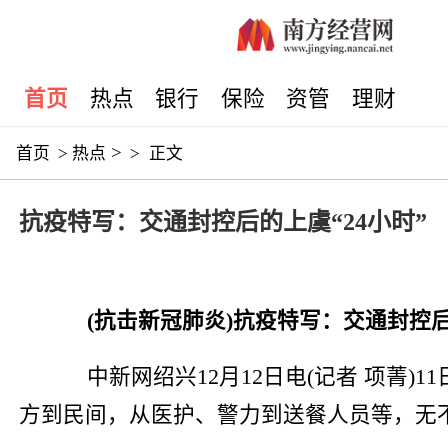
首页
热点
银行
保险
资管
理财
>
首页
>
热点
>
正文
抗疫特写：交通封控后的上虞“24小时”
(抗击新冠肺炎)抗疫特写：交通封控后
中新网
绍兴12月12日电(记者 项菁
方到民间，从医护、警力到送餐人员等，无